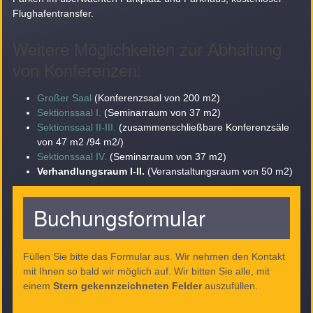
Flughafentransfer.
Weitere Möglichkeiten zur Abhaltung
von Konferenzen:
Großer Saal
(Konferenzsaal von 200 m2)
Sektionssaal I.
(Seminarraum von 37 m2)
Sektionssaal II-III.
(zusammenschließbare Konferenzsäle
von 47 m2 /94 m2/)
Sektionssaal IV.
(Seminarraum von 37 m2)
Verhandlungsraum I-II.
(Veranstaltungsraum von 50 m2)
Buchungsformular
Füllen Sie bitte das Formular aus. Wir nehmen den Kontakt
mit Ihnen so bald wir möglich auf. Wir bitten Sie alle, mit
einem
Stern gekennzeichneten Felder
auszufüllen.